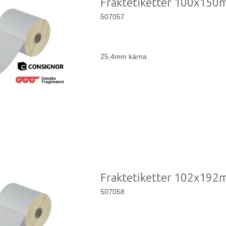
Fraktetiketter 100x15
507057
25,4mm kärna
Fraktetiketter 102x19
507058