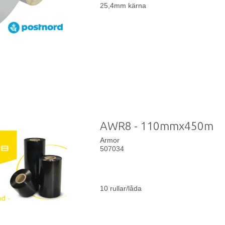
25,4mm kärna
AWR8 - 110mmx450m
Armor
507034
10 rullar/låda