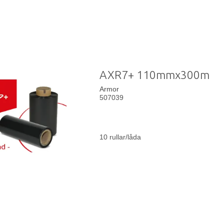
AXR7+ 110mmx300m
Armor
507039
10 rullar/låda