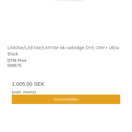
LX600e/LX610e/LX910e ink cartridge DYE CMY+ Ultra
Black
DTM Print
508675
1.005,00 SEK
(exkl. moms)
Visa produkten