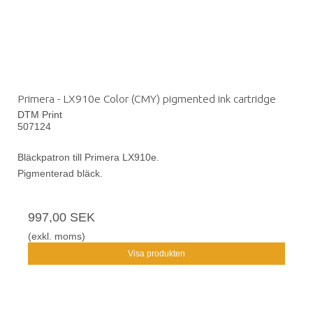
Primera - LX910e Color (CMY) pigmented ink cartridge
DTM Print
507124
Bläckpatron till Primera LX910e.
Pigmenterad bläck.
997,00 SEK
(exkl. moms)
Visa produkten