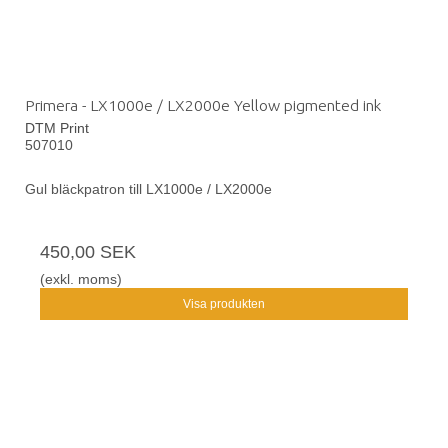
Primera - LX1000e / LX2000e Yellow pigmented ink
DTM Print
507010
Gul bläckpatron till LX1000e / LX2000e
450,00 SEK
(exkl. moms)
Visa produkten