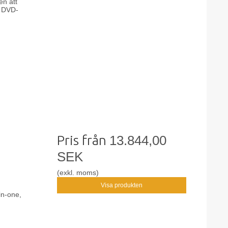
en att
, DVD-
Pris från
13.844,00
SEK
(exkl. moms)
Visa produkten
in-one,