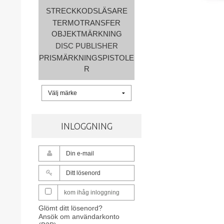
STRECKKODSLÄSARE
TERMOTRANSFER
OBJEKTMÄRKNING
DISC PUBLISHER
PRISMÄRKNINGSPISTOLE
R
INLOGGNING
kom ihåg inloggning
Glömt ditt lösenord?
Ansök om användarkonto