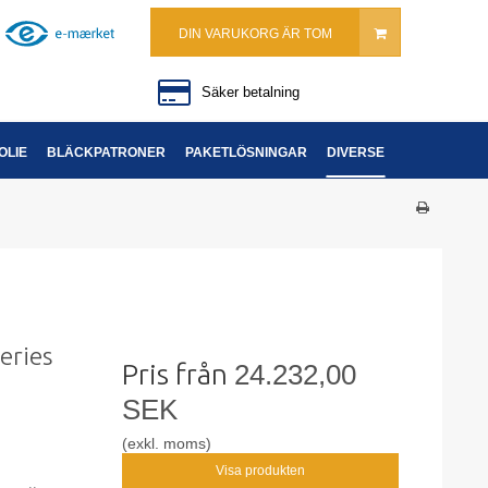
DIN VARUKORG ÄR TOM
Säker betalning
OLIE
BLÄCKPATRONER
PAKETLÖSNINGAR
DIVERSE
eries
Pris från
24.232,00
SEK
(exkl. moms)
Visa produkten