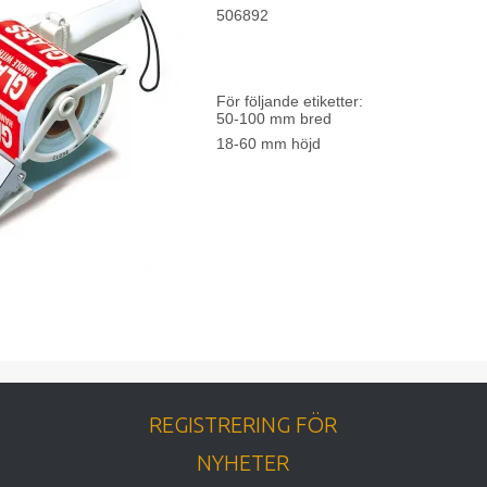
506892
För följande etiketter:
50-100 mm bred
18-60 mm höjd
REGISTRERING FÖR
NYHETER