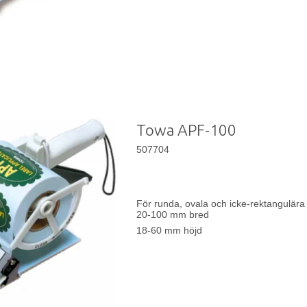
Towa APF-100
507704
För runda, ovala och icke-rektangulära e
20-100 mm bred
18-60 mm höjd