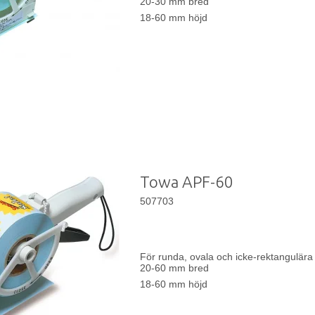
20-30 mm bred
18-60 mm höjd
Towa APF-60
507703
För runda, ovala och icke-rektangulära 
20-60 mm bred
18-60 mm höjd