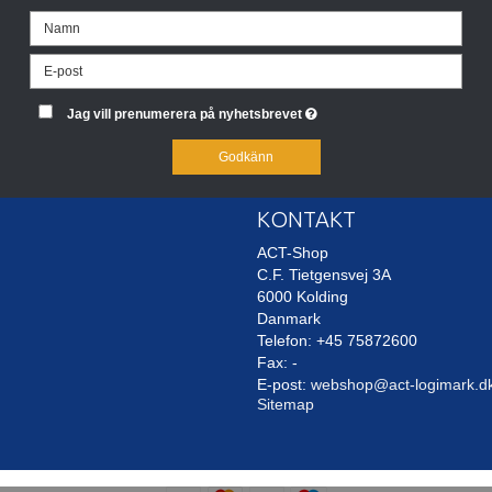
Jag vill prenumerera på nyhetsbrevet
Godkänn
KONTAKT
ACT-Shop
C.F. Tietgensvej 3A
6000 Kolding
Danmark
Telefon: +45 75872600
Fax: -
E-post
:
webshop@act-logimark.d
Sitemap