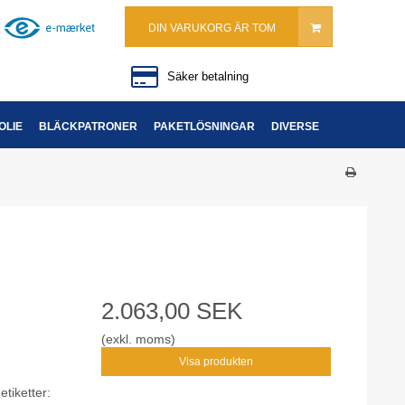
DIN VARUKORG ÄR TOM
Säker betalning
OLIE
BLÄCKPATRONER
PAKETLÖSNINGAR
DIVERSE
2.063,00 SEK
(exkl. moms)
Visa produkten
etiketter: