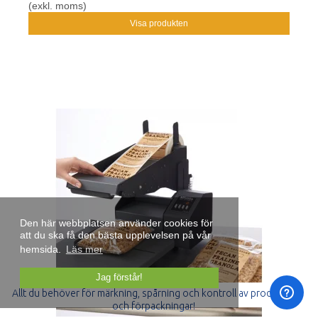
(exkl. moms)
Visa produkten
Den här webbplatsen använder cookies för
att du ska få den bästa upplevelsen på vår
hemsida.
Läs mer
Jag förstår!
Allt du behöver för märkning, spårning och kontroll av produkter
och förpackningar!