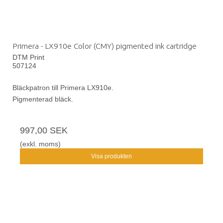
Primera - LX910e Color (CMY) pigmented ink cartridge
DTM Print
507124
Bläckpatron till Primera LX910e.
Pigmenterad bläck.
997,00 SEK
(exkl. moms)
Visa produkten