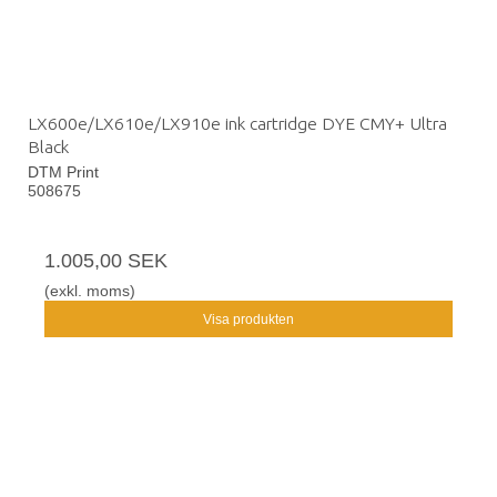
LX600e/LX610e/LX910e ink cartridge DYE CMY+ Ultra
Black
DTM Print
508675
1.005,00 SEK
(exkl. moms)
Visa produkten